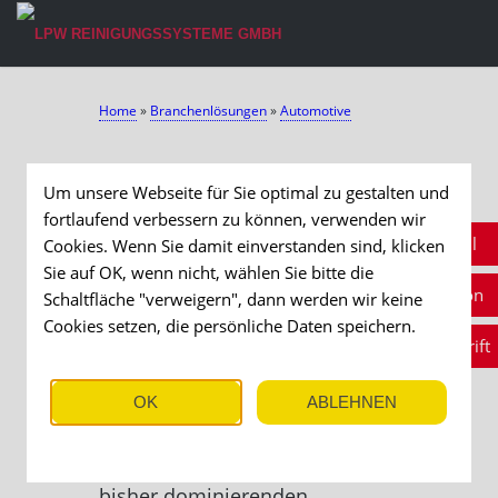
Home
»
Branchenlösungen
»
Automotive
AUTOMOTIVE
Um unsere Webseite für Sie optimal zu gestalten und
fortlaufend verbessern zu können, verwenden wir
Email
Cookies. Wenn Sie damit einverstanden sind, klicken
Sie auf OK, wenn nicht, wählen Sie bitte die
Telefon
Schaltfläche "verweigern", dann werden wir keine
Cookies setzen, die persönliche Daten speichern.
Die Automobilindustrie ist der
Anschrift
weltweit größte und wichtigste
OK
ABLEHNEN
Nutzer industrieller
Reinigungsanlagen. Neben den
bisher dominierenden