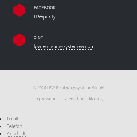
FACEBOOK
LPWpurity
XING
lpwreinigungssystemegmbh
© 2026 LPW Reinigungssysteme GmbH
Impressum
Datenschutzerklärung
Email
Telefon
Anschrift